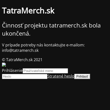
TatraMerch.sk
Činnosť projektu tatramerch.sk bola
ukončená.
V prípade potreby nás kontaktujte e-mailom:
info@tatramerch.sk
© TatraMerch.sk 2021
Prihlásenie
Stratené heslo